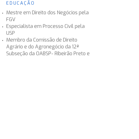
EDUCAÇÃO
Mestre em Direito dos Negócios pela
FGV
Especialista em Processo Civil pela
USP
Membro da Comissão de Direito
Agrário e do Agronegócio da 12ª
Subseção da OABSP- Ribeirão Preto e
região
Membro Efetivo da Comissão Especial
de Direito Agrário da OABSP- Seção
Estadual
IDIOMAS
Português e Inglês
INSCRIÇÕES
OAB/SP nº 244.374