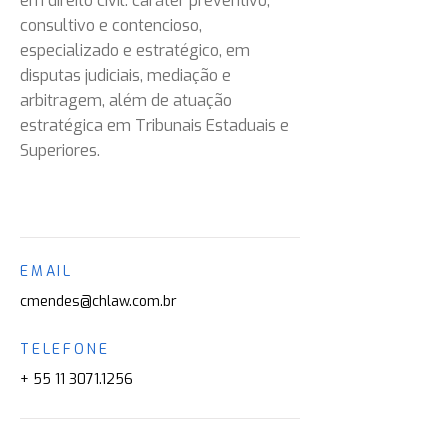
em direito civil: caráter preventivo,
consultivo e contencioso,
especializado e estratégico, em
disputas judiciais, mediação e
arbitragem, além de atuação
estratégica em Tribunais Estaduais e
Superiores.
EMAIL
cmendes@chlaw.com.br
TELEFONE
+
55 11 3071.1256