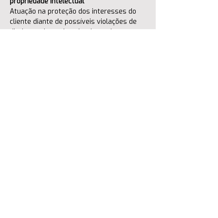
propriedade intelectual
Atuação na proteção dos interesses do 
cliente diante de possíveis violações de 
direitos sobre ativos intelectuais.
Assessoria estratégica para exploração 
de ativos de propriedade intelectual
Suporte na utilização e estruturação de 
ativos intelectuais com foco na geração 
de valor para o negócio.
anterior
próxima