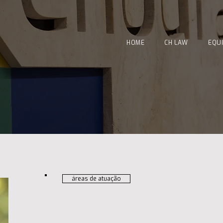
HOME
CH LAW
EQU
áreas de atuação