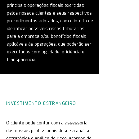
principais operações fiscais exercidas
pelos nossos clientes e seus respectivos
procedimentos adotados, com o intuito de
identificar possíveis riscos tributários
para a empresa e/ou benefícios fiscais
aplicáveis às operações, que poderão ser
executados com agilidade, eficiência e
transparência.
INVESTIMENTO
ESTRANGEIRO
O cliente pode contar com a assessoria
dos nossos profissionais desde a análise
estratégica e análise de risco, acordos de